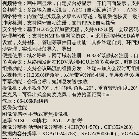
视频特性：画中画显示，自定义台标显示，开机画面显示，支持
音频特性：多路输入自动混音，AEC（自动回声消除），AN
网络特性：内置代理实现防火墙/NAT穿越，智能丢包恢复，动态速率调
冲突检测，支持网守自动注册，支持PPPoE自动拨号
安全特性：基于H.235会议加密流程，支持AES加密，会议
管理与诊断：支持SNMP标准网管协议，可采用遥控器OSD菜单或P
设置，支持登陆、管理等事件日志功能，具备终端自测、环回
薄管理，实现地址薄导入、导出
便捷使用：域名呼叫，网守域名注册，H.323代理域名注册，
多点会议：从终端发起在KDV系列MCU上的多点会议，呼叫K
组播功能：支持会议码流的组播分发，终端未加入会议时可组
双视频流：H.239双视频流，双流带宽分配可调，单屏双显/双
字幕功能：会场台标，短消息发送/接收
摄像机：水平视角70°，水平转动角度±20°，垂直转动角度±2
麦克风：可弹出式全向麦克风，有效拾音距离≤5m
气压：86-106kPa纠错
摄像头性能
图像传感器 手动式定焦摄像机
速率 NTSC：30帧/秒，PAL：25帧/秒
视像分辨率 活动图像分辨率：4CIF(704×576)，CIF(352×288)
数据内容分辨率：XGA(1024×768)，SVGA(800×600)，VGA(640