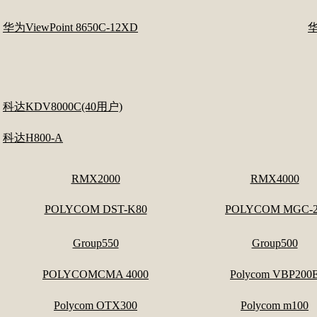
华为ViewPoint 8650C-12XD
华
科达KDV8000C(40用户)
科达H800-A
RMX2000
RMX4000
POLYCOM DST-K80
POLYCOM MGC-2
Group550
Group500
POLYCOMCMA 4000
Polycom VBP200
Polycom OTX300
Polycom m100