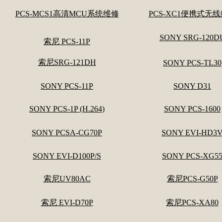
PCS-MCS1高清MCU系统维修
PCS-XC1便携式无
SONY SRG-120D
索尼 PCS-11P
索尼SRG-121DH
SONY PCS-TL30
SONY PCS-11P
SONY D31
SONY PCS-1P (H.264)
SONY PCS-1600
SONY PCSA-CG70P
SONY EVI-HD3
SONY EVI-D100P/S
SONY PCS-XG5
索尼UV80AC
索尼PCS-G50P
索尼 EVI-D70P
索尼PCS-XA80