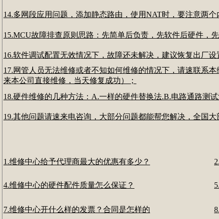
14.多网段应用问题，添加静态路由，使用NAT时，要注意两个内网
15.MCU故障排查原则思路：先简单后负责，先软件后硬件，先
16.软件调试配置无效情况下，故障还未解决，建议恢复出厂
17.网管人员无法维修或者不知如何维修的情况下，请速联系本维
来本公司直接维修，当天修复成功）；
18.硬件维修的几种方法：A.一样的硬件替换法.B.电路通路测
19.其他问题请速来电咨询，大部分问题都能帮您解决，全国
1.维修中心给予代理商最大的优惠有多少？
4.维修中心的硬件配件质量怎么保证？
7.维修中心开什么样的发票？合同是怎样的