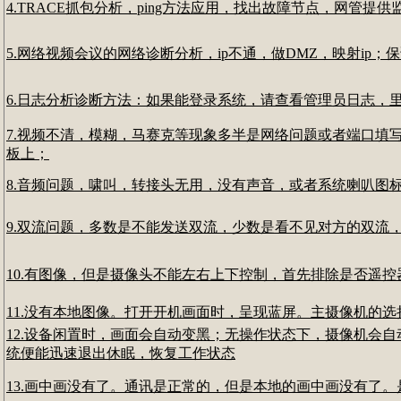
4.TRACE抓包分析，ping方法应用，找出故障节点，网管提供监控
5.网络视频会议的网络诊断分析，ip不通，做DMZ，映射i
6.日志分析诊断方法：如果能登录系统，请查看管理员日志，
7.视频不清，模糊，马赛克等现象多半是网络问题或者端口填
板上；
8.音频问题，啸叫，转接头无用，没有声音，或者系统喇叭图
9.双流问题，多数是不能发送双流，少数是看不见对方的双流
10.有图像，但是摄像头不能左右上下控制，首先排除是否遥
11.没有本地图像。打开开机画面时，呈现蓝屏。主摄像机的
12.设备闲置时，画面会自动变黑；无操作状态下，摄像机会
统便能迅速退出休眠，恢复工作状态
13.画中画没有了。通讯是正常的，但是本地的画中画没有了